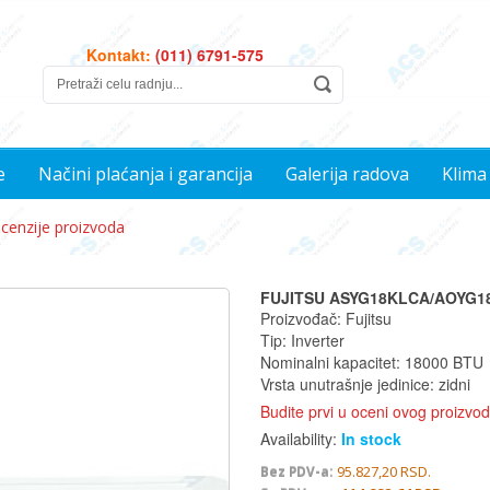
Kontakt:
(011) 6791-575
e
Načini plaćanja i garancija
Galerija radova
Klima
cenzije proizvoda
FUJITSU ASYG18KLCA/AOYG1
Proizvođač: Fujitsu
Tip: Inverter
Nominalni kapacitet: 18000 BTU
Vrsta unutrašnje jedinice: zidni
Budite prvi u oceni ovog proizvo
Availability:
In stock
95.827,20 RSD.
Bez PDV-a: