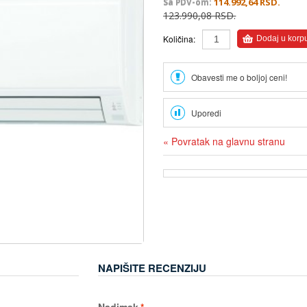
114.992,64 RSD.
Sa PDV-om:
123.990,08 RSD.
Količina:
Dodaj u korp
Obavesti me o boljoj ceni!
Uporedi
«
Povratak na glavnu stranu
NAPIŠITE RECENZIJU
Nadimak
*