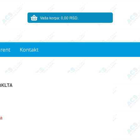
Vaša korpa:
0,00 RSD.
 rent
Kontakt
8KLTA
da