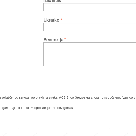
Ukratko
*
Recenzija
*
ane ovlašćenog servisa i po pravilima struke. ACS Shop Service garancija - omogućujemo Vam do 5
da garantujemo da su svi opisi kompletni i bez grešaka.