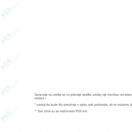
Garancija na uređaj se ne priznaje ukoliko uređaj nije montiran od str
meseci ).
* nastoji da bude što preciznija u opisu svih proizvoda, ali ne možemo 
** Sve cene su sa uračunatim PDV-om.