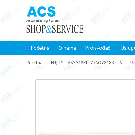
Početna
O nama
Proizvođači
Uslug
Početna
FUJITSU ASYG18KLCA/AOYG18KLTA
Re